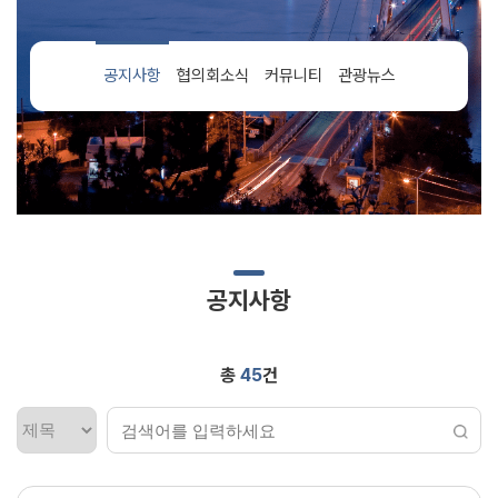
공지사항
협의회소식
커뮤니티
관광뉴스
공지사항
총
45
건