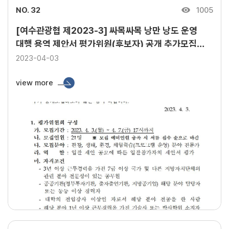
NO. 32
1005
[여수관광협 제2023-3] 싸목싸목 낭만 낭도 운영
대행 용역 제안서 평가위원(후보자) 공개 추가모집
공고
2023-04-03
view more