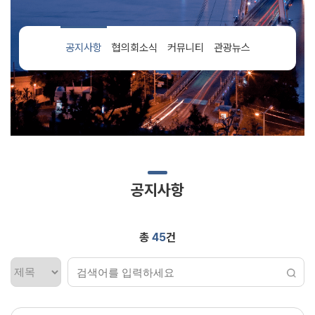
공지사항
협의회소식
커뮤니티
관광뉴스
공지사항
총
45
건