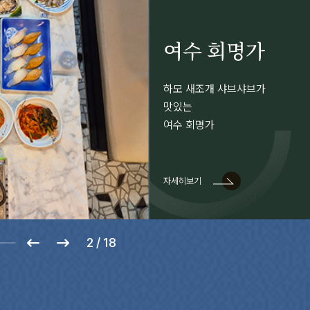
여수 회명가
하모 새조개 샤브샤브가
맛있는
여수 회명가
자세히보기
2
/
18